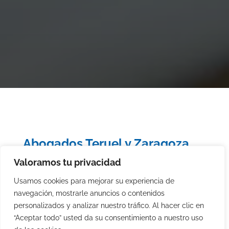
Abogados Teruel y Zaragoza
Valoramos tu privacidad
Usamos cookies para mejorar su experiencia de
El Estudio Jurídico “ESTEBAN ABOGADOS” un
navegación, mostrarle anuncios o contenidos
personalizados y analizar nuestro tráfico. Al hacer clic en
despacho de servicios jurídicos con más de treinta
“Aceptar todo” usted da su consentimiento a nuestro uso
y cinco años de experiencia en la versión negocial