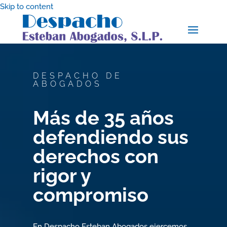
Skip to content
DESPACHO DE
ABOGADOS
Más de 35 años
defendiendo sus
derechos con
rigor y
compromiso
En Despacho Esteban Abogados ejercemos